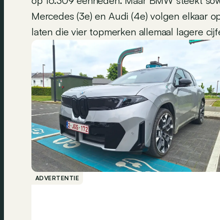
op 16.309 eenheden. Maar BMW steekt sowies
Mercedes (3e) en Audi (4e) volgen elkaar op
laten die vier topmerken allemaal lagere cij
ADVERTENTIE