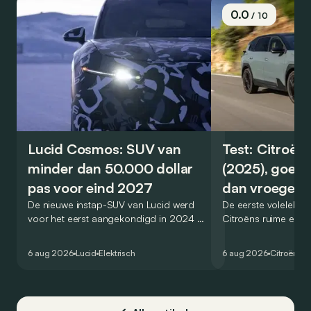
0.0
/ 10
Lucid Cosmos: SUV van
Test: Citroën
minder dan 50.000 dollar
(2025), goed
pas voor eind 2027
dan vroeger
De nieuwe instap-SUV van Lucid werd
De eerste volelektri
voor het eerst aangekondigd in 2024 en
Citroëns ruime en 
zou oorspronkelijk nog voor eind 2026
moet de kwaliteiten
het gamma van de Amerikaanse
naar het elektrische 
6 aug 2026
Lucid
Elektrisch
6 aug 2026
Citroën
C5
constructeur vervoegen.
dat ook gelukt?