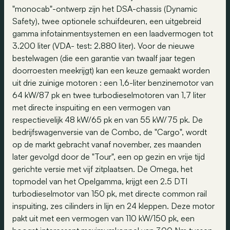
"monocab"-ontwerp zijn het DSA-chassis (Dynamic
Safety), twee optionele schuifdeuren, een uitgebreid
gamma infotainmentsystemen en een laadvermogen tot
3.200 liter (VDA- test: 2.880 liter). Voor de nieuwe
bestelwagen (die een garantie van twaalf jaar tegen
doorroesten meekrijgt) kan een keuze gemaakt worden
uit drie zuinige motoren : een 1,6-liter benzinemotor van
64 kW/87 pk en twee turbodieselmotoren van 1,7 liter
met directe inspuiting en een vermogen van
respectievelijk 48 kW/65 pk en van 55 kW/75 pk. De
bedrijfswagenversie van de Combo, de "Cargo", wordt
op de markt gebracht vanaf november, zes maanden
later gevolgd door de "Tour", een op gezin en vrije tijd
gerichte versie met vijf zitplaatsen. De Omega, het
topmodel van het Opelgamma, krijgt een 2.5 DTI
turbodieselmotor van 150 pk, met directe common rail
inspuiting, zes cilinders in lijn en 24 kleppen. Deze motor
pakt uit met een vermogen van 110 kW/150 pk, een