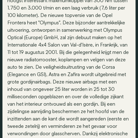
hoogst interessant maximumkoppel van 300 Nm tussen
1.750 en 3.000 t/min en een laag verbruik (7,6 liter per
100 kilometer). De nieuwe topversie van de Opel
Frontera heet "Olympus". Deze bijzonder aantrekkelijke
uitvoering, ontworpen in samenwerking met Olympus
Optical (Europe) GmbH, zal zijn debuut maken op het
Internationale 4x4 Salon van Val-d'Isère, in Frankrijk, van
11 tot 19 augustus 2001. Bij die gelegenheid krijgt men de
nieuwe radiatorrooster, koplampen en velgen van deze
auto te zien. De veiligheidsuitrusting van de Corsa
(Elegance en GSI), Astra en Zafira wordt uitgebreid met
grote gordijnairbags. Deze nieuwe airbags met een
inhoud van ongeveer 25 liter worden in 25 tot 30
milliseconden opgeblazen en over de volledige zijkant
van het interieur ontvouwd als een gordijn. Bij een
zijdelingse aanrijding beschermen ze het hoofd van de
inzittenden aan de kant die wordt aangereden (eerste en
tweede zetelrij) en verminderen ze het gevaar voor
verwondingen door glasscherven. Dankzij elektronische