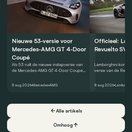
Nieuwe 53-versie voor
Officieel: La
Mercedes-AMG GT 4-Door
Revuelto SV 
Coupé
Als 53 ruilt de nieuwe instapversie van
Lamborghini kondig
de Mercedes-AMG GT 4-Door Coupé
versie van de Revue
zijn V8 in voor een zes-in-lijn. In de
rondetijd van 1:41,6
virtuele wereld dan toch…
Hockenheimring. Het
8 aug 2026
Mercedes
AMG
8 aug 2026
Lamborghi
een record voor pr
Alle artikels
Omhoog