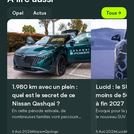
Opel
Actus
Tous
1.980 km avec un plein :
Lucid : le SU
quel est le secret de ce
moins de 50.
Nissan Qashqai ?
à fin 2027
En cette période estivale, de
Évoqué pour la prem
nombreuses familles vont parcourir
le nouveau SUV d’e
2.000 km durant leurs vacances.
Lucid devait initialem
Visiblement, en optant pour le Nissan
gamme du constructeu
6 Aoû 2026
Nissan
Qashqai
6 Aoû 2026
Lucid
Élec