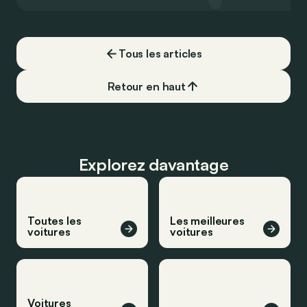
Qashqai e-Power, il serait possible de
l’année 2026.
couvrir toute cette distance… sans
devoir chercher la moindre pompe à
carburant, ni borne de recharge. Est-ce
Tous les articles
vrai ?
Retour en haut
Explorez davantage
Toutes les
Les meilleures
voitures
voitures
Voitures