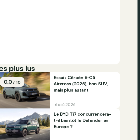
es plus lus
Essai : Citroën ë-C5
0.0
/ 10
Aircross (2025), bon SUV,
mais plus autant
6 aoû 2026
Le BYD Ti7 concurrencera-
t-il bientôt le Defender en
Europe ?