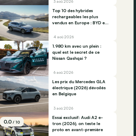
3 aoû 2026
Top 10 des hybrides
rechargeables les plus
vendus en Europe : BYD et
Jaecco dominent
4 aoû 2026
1.980 km avec un plein :
quel est le secret de ce
Nissan Qashqai ?
6 aoû 2026
Les prix du Mercedes GLA
électrique (2026) dévoilés
en Belgique
3 aoû 2026
Essai exclusif: Audi A2 e-
0.0
/ 10
tron (2026), on teste le
proto en avant-première