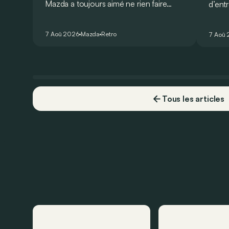
Mazda a toujours aimé ne rien faire
d’ent
comme les autres. Ce concept
AMG G
présenté au salon de Détroit en 2006
V8 pou
7 Aoû 2026
Mazda
Retro
7 Aoû
le prouve de la plus belle des manières…
Virtu
Tous les articles