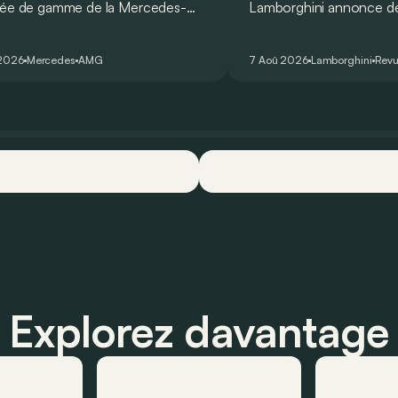
rée de gamme de la Mercedes-
Lamborghini annonce de 
T Coupé 4 Portes troque son
des manières : avec un
r un six-cylindre en ligne.
du tour au Hockenheimr
 2026
Mercedes
AMG
7 Aoû 2026
Lamborghini
Revu
ellement du moins…
voiture de série !
Explorez davantage