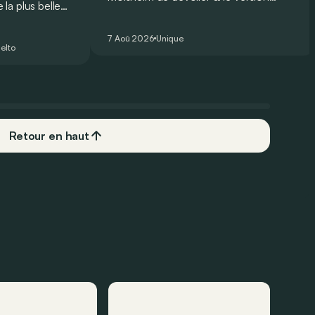
la plus belle
unique et homologuée pour un usage
 nouveau record
routier de l’ultime Bugatti Bolide !
ing pour une
7 Aoû 2026
Unique
elto
Retour en haut