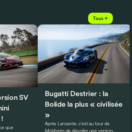
Tous
Bugatti Destrier : la
version SV
Bolide la plus « civilisée
ini
»
 !
Après Lanzante, c’est au tour de
oce que
Molsheim de dévoiler une version