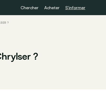
Chercher
Acheter
S’informer
LSER ?
hrylser ?