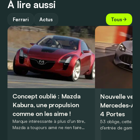
À lire aussi
Ferrari
Actus
Tous
Concept oublié : Mazda
Nouvelle vers
Kabura, une propulsion
Mercedes-A
comme on les aime !
4 Portes
Marque intéressante à plus d’un titre,
53 oblige, cette nou
Mazda a toujours aimé ne rien faire
d’entrée de gamme
comme les autres. Ce concept présenté
GT Coupé 4 Portes 
au salon de Détroit en 2006 le prouve