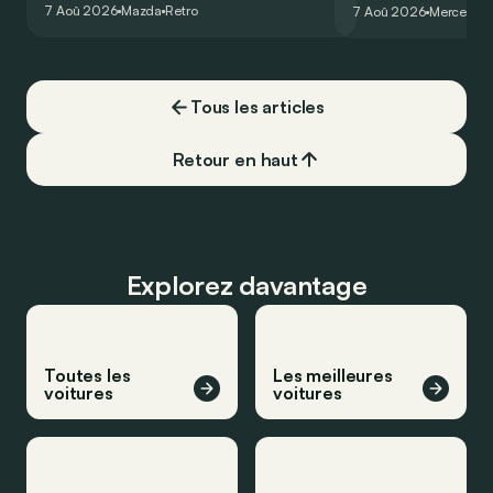
un six-cylindre en li
7 Aoû 2026
Mazda
Retro
7 Aoû 2026
Mercedes
de la plus belle des manières…
moins…
Tous les articles
Retour en haut
Explorez davantage
Toutes les
Les meilleures
voitures
voitures