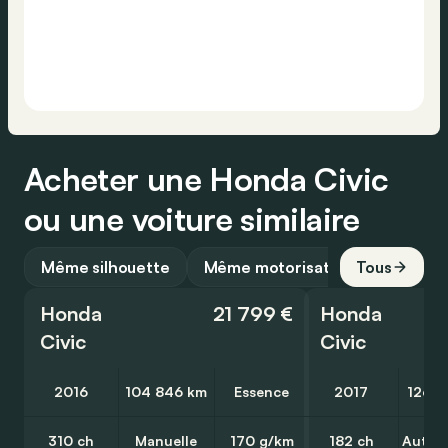
Acheter une Honda Civic
ou une voiture similaire
Même silhouette
Même motorisation
Tous
Honda
21 799 €
Honda
Civic
Civic
2016
104 846 km
Essence
2017
126 8
310 ch
Manuelle
170 g/km
182 ch
Autom