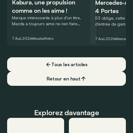
Kabura, une propulsion
Mercedes-A
comme on les aime !
4 Portes
Marque intéressante à plus d’un titre,
53 oblige, cette nou
Mazda a toujours aimé ne rien faire
d’entrée de gamme
comme les autres. Ce concept présenté
GT Coupé 4 Portes 
au salon de Détroit en 2006 le prouve
un six-cylindre en li
7 Aoû 2026
Mazda
Retro
7 Aoû 2026
Mercedes
de la plus belle des manières…
moins…
Tous les articles
Retour en haut
Explorez davantage