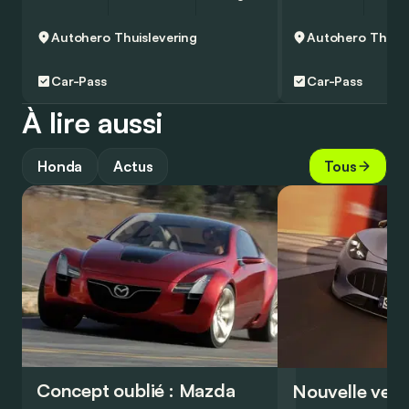
Autohero
Thuislevering
Autohero
Thuisl
Car-Pass
Car-Pass
À lire aussi
Honda
Actus
Tous
Concept oublié : Mazda
Nouvelle vers