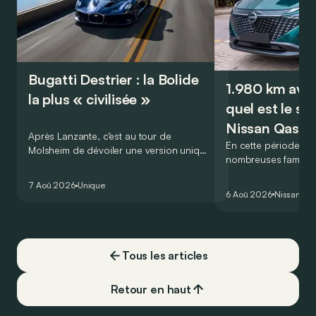
Bugatti Destrier : la Bolide
1.980 km avec
la plus « civilisée »
quel est le se
Nissan Qashq
Après Lanzante, c’est au tour de
En cette période est
Molsheim de dévoiler une version unique
nombreuses familles
et homologuée pour un usage routier de
2.000 km durant le
l’ultime Bugatti Bolide !
7 Aoû 2026
Unique
Visiblement, en opta
6 Aoû 2026
Nissan
Qa
Qashqai e-Power, il 
couvrir toute cette 
devoir chercher la
carburant, ni borne
Tous les articles
vrai ?
Retour en haut