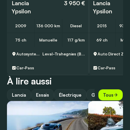
Lancia
3 950 €
Lancia
Ypsilon
Ypsilon
2009
136 000 km
Diesel
2015
93 2
75 ch
Manuelle
117 g/km
69 ch
Manu
Autosystem SA
Leval-Trahegnies (Binche)
Auto Direct
Zav
Car-Pass
Car-Pass
À lire aussi
Lancia
Essais
Électrique
Guide
Tous