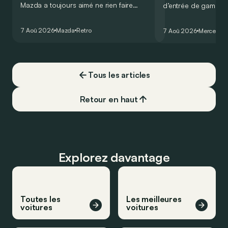
Mazda a toujours aimé ne rien faire
d’entrée de gamme
comme les autres. Ce concept présenté
GT Coupé 4 Portes 
au salon de Détroit en 2006 le prouve
un six-cylindre en li
7 Aoû 2026
Mazda
Retro
7 Aoû 2026
Mercedes
de la plus belle des manières…
moins…
Tous les articles
Retour en haut
Explorez davantage
Toutes les
Les meilleures
voitures
voitures