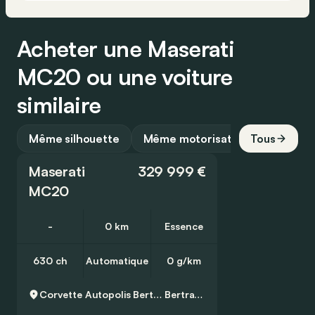
Acheter une Maserati
MC20 ou une voiture
similaire
Même silhouette
Même motorisation
Tous
Maserati
329 999 €
MC20
-
0 km
Essence
630 ch
Automatique
0 g/km
Corvette Autopolis Bertrange
Bertrange