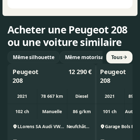
Acheter une Peugeot 208
ou une voiture similaire
Même silhouette
Même motorisation
Tous
Peugeot
12 290 €
Peugeot
208
208
2021
78 667 km
Diesel
2021
89 0
102 ch
Manuelle
86 g/km
101 ch
Autom
LLorens SA Audi VW CVI
Neufchâteau
Garage Bols BV