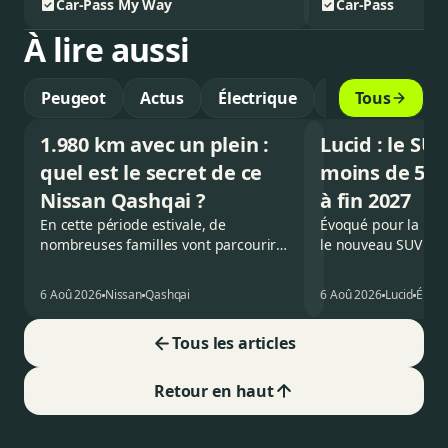
Car-Pass
My Way
Car-Pass
À lire aussi
Peugeot
Actus
Électrique
Guide
Tous
1.980 km avec un plein :
Lucid : le SU
quel est le secret de ce
moins de 50.
Nissan Qashqai ?
à fin 2027
En cette période estivale, de
Évoqué pour la pre
nombreuses familles vont parcourir
le nouveau SUV d’
2.000 km durant leurs vacances.
Lucid devait initial
Visiblement, en optant pour le Nissan
gamme du constructe
6 Aoû 2026
Nissan
Qashqai
6 Aoû 2026
Lucid
Élect
Qashqai e-Power, il serait possible de
l’année 2026.
couvrir toute cette distance… sans
Tous les articles
devoir chercher la moindre pompe à
carburant, ni borne de recharge. Est-
ce vrai ?
Retour en haut