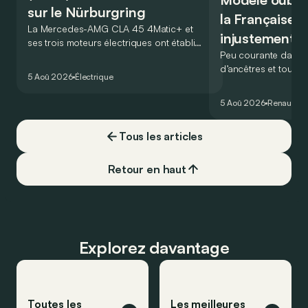
sur le Nürburgring
la Française r
La Mercedes-AMG CLA 45 4Matic+ et
injustement 
ses trois moteurs électriques ont établi
Peu courante dans l
un nouveau record sur le légendaire
d’ancêtres et toujou
circuit du Nürburgring… mais lequel ?
5 Aoû 2026
Électrique
France profonde, la 
souvent oubliée… Po
5 Aoû 2026
Renault
Re
proposait en 1965 ét
!
Tous les articles
Retour en haut
Explorez davantage
Toutes les
Les meilleures