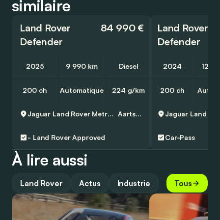
similaire
Land Rover
84 990 €
Land Rover
Defender
Defender
2025
9 990 km
Diesel
2024
12 5
200 ch
Automatique
224 g/km
200 ch
Autom
Jaguar Land Rover Metropool Zuid
Aartselaar
-
Land Rover Approved
Car-Pass
À lire aussi
Land Rover
Actus
Industrie
Tous