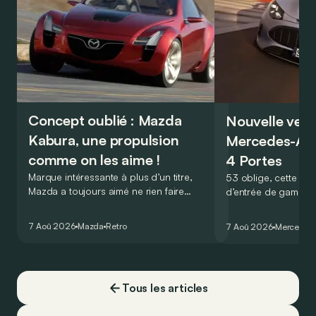
Concept oublié : Mazda
Nouvelle vers
Kabura, une propulsion
Mercedes-A
comme on les aime !
4 Portes
Marque intéressante à plus d’un titre,
53 oblige, cette nou
Mazda a toujours aimé ne rien faire
d’entrée de gamme
comme les autres. Ce concept présenté
GT Coupé 4 Portes 
au salon de Détroit en 2006 le prouve
un six-cylindre en li
7 Aoû 2026
Mazda
Retro
7 Aoû 2026
Mercedes
de la plus belle des manières…
moins…
Tous les articles