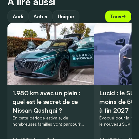
À lire aussi
Audi
Actus
Unique
Tous
1.980 km avec un plein :
Lucid : le SU
quel est le secret de ce
moins de 50.
Nissan Qashqai ?
à fin 2027
En cette période estivale, de
Évoqué pour la prem
nombreuses familles vont parcourir
le nouveau SUV d’e
2.000 km durant leurs vacances.
Lucid devait initialem
Visiblement, en optant pour le Nissan
gamme du constructeu