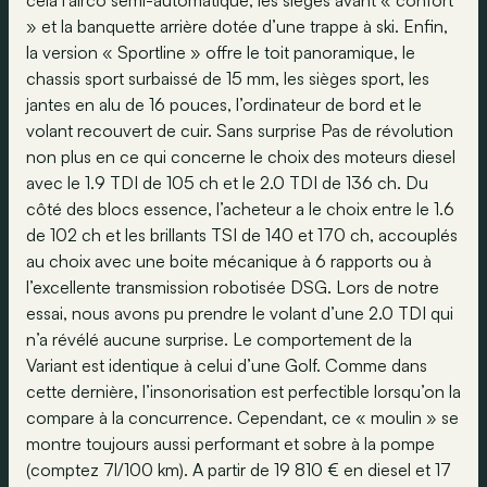
cela l’airco semi-automatique, les sièges avant « confort
» et la banquette arrière dotée d’une trappe à ski. Enfin,
la version « Sportline » offre le toit panoramique, le
chassis sport surbaissé de 15 mm, les sièges sport, les
jantes en alu de 16 pouces, l’ordinateur de bord et le
volant recouvert de cuir. Sans surprise Pas de révolution
non plus en ce qui concerne le choix des moteurs diesel
avec le 1.9 TDI de 105 ch et le 2.0 TDI de 136 ch. Du
côté des blocs essence, l’acheteur a le choix entre le 1.6
de 102 ch et les brillants TSI de 140 et 170 ch, accouplés
au choix avec une boite mécanique à 6 rapports ou à
l’excellente transmission robotisée DSG. Lors de notre
essai, nous avons pu prendre le volant d’une 2.0 TDI qui
n’a révélé aucune surprise. Le comportement de la
Variant est identique à celui d’une Golf. Comme dans
cette dernière, l’insonorisation est perfectible lorsqu’on la
compare à la concurrence. Cependant, ce « moulin » se
montre toujours aussi performant et sobre à la pompe
(comptez 7l/100 km). A partir de 19 810 € en diesel et 17