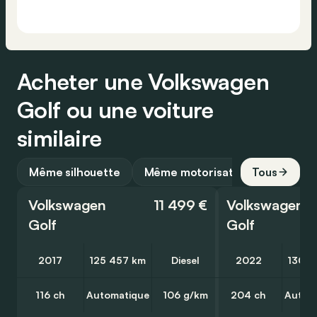
Acheter une Volkswagen
Golf ou une voiture
similaire
Même silhouette
Même motorisation
Tous
Volkswagen
11 499 €
Volkswagen
Golf
Golf
2017
125 457 km
Diesel
2022
130 8
116 ch
Automatique
106 g/km
204 ch
Autom