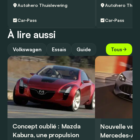
Autohero
Thuislevering
Autohero
Thuisl
Car-Pass
Car-Pass
À lire aussi
Volkswagen
Essais
Guide
Tous
Concept oublié : Mazda
Nouvelle vers
Kabura, une propulsion
Mercedes-A