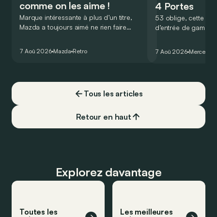
comme on les aime !
4 Portes
Marque intéressante à plus d’un titre,
53 oblige, cette nou
Mazda a toujours aimé ne rien faire
d’entrée de gamme
comme les autres. Ce concept présenté
GT Coupé 4 Portes 
au salon de Détroit en 2006 le prouve
un six-cylindre en li
7 Aoû 2026
Mazda
Retro
7 Aoû 2026
Mercedes
de la plus belle des manières…
moins…
Tous les articles
Retour en haut
Explorez davantage
Toutes les
Les meilleures