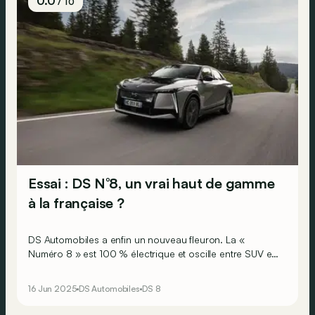
0.0
/ 10
Essai : DS N°8, un vrai haut de gamme
à la française ?
DS Automobiles a enfin un nouveau fleuron. La «
Numéro 8 » est 100 % électrique et oscille entre SUV et
berline… Mais est-elle à la hauteur de ses rivales
germaniques ?
16 Jun 2025
DS Automobiles
DS 8