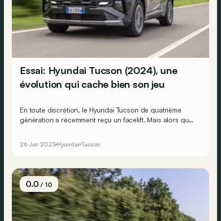
Essai: Hyundai Tucson (2024), une
évolution qui cache bien son jeu
En toute discrétion, le Hyundai Tucson de quatrième
génération a récemment reçu un facelift. Mais alors que
le design extérieur évolue modérément, des nouveautés
bien plus importantes se cachent à l’intérieur et sous son
26 Jun 2025
Hyundai
Tucson
capot.
0.0
/ 10