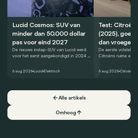
Lucid Cosmos: SUV van
Test: Citroën
minder dan 50.000 dollar
(2025), goed
pas voor eind 2027
dan vroeger
De nieuwe instap-SUV van Lucid werd
De eerste volelektri
voor het eerst aangekondigd in 2024 en
Citroëns ruime en 
zou oorspronkelijk nog voor eind 2026
moet de kwaliteiten
het gamma van de Amerikaanse
naar het elektrische 
6 aug 2026
Lucid
Elektrisch
6 aug 2026
Citroën
C5
constructeur vervoegen.
dat ook gelukt?
Alle artikels
Omhoog