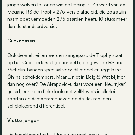
jonge wolven te tonen wie de koning is. Zo werd van de
Mégane RS de Trophy 275-versie afgeleid, die zoals zijn
naam doet vermoeden 275 paarden heeft, 10 stuks meer
dan de standaardversie.
Cup-chassis
Ook de wieltreinen werden aangepast: de Trophy staat
op het Cup-onderstel (optioneel bij de gewone RS) met
Michelin-banden speciaal voor dit model en regelbare
Öhlins-schokdempers. Maar … niet in België! Wat blijft er
dan nog over? De Akrapovic-uitlaat voor een ‘kleurrijker’
geluid, een specifieke look met zelfklevers in allerlei
soorten en dambordmotieven op de deuren, een
zelfblokkerend differentieel, …
Vlotte jongen
De tweelitermotor blijft trouw op post, maar zijn