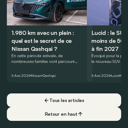
1.980 km avec un plein :
Lucid : le SU
quel est le secret de ce
moins de 50.
Nissan Qashqai ?
à fin 2027
En cette période estivale, de
Évoqué pour la prem
nombreuses familles vont parcourir
le nouveau SUV d’e
2.000 km durant leurs vacances.
Lucid devait initialem
Visiblement, en optant pour le Nissan
gamme du constructeu
6 Aoû 2026
Nissan
Qashqai
6 Aoû 2026
Lucid
Élec
Qashqai e-Power, il serait possible de
l’année 2026.
couvrir toute cette distance… sans
devoir chercher la moindre pompe à
carburant, ni borne de recharge. Est-ce
Tous les articles
vrai ?
Retour en haut