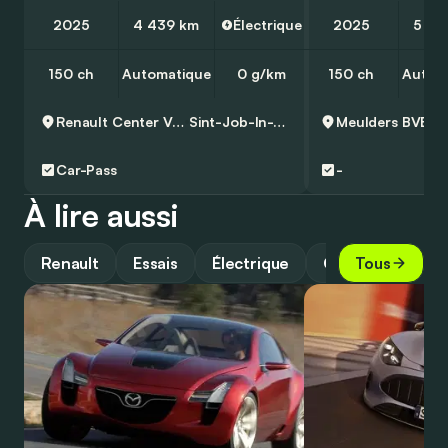
2025
4 439 km
Électrique
2025
5 00
150 ch
Automatique
0 g/km
150 ch
Autom
Renault Center Van Trier
Sint-Job-In-T-Goor
Meulders BVBA
Car-Pass
-
À lire aussi
Renault
Essais
Électrique
Guide
Tous