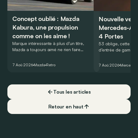
Concept oublié : Mazda
Nouvelle vers
Kabura, une propulsion
Mercedes-A
comme on les aime !
4 Portes
Marque intéressante à plus d’un titre,
53 oblige, cette nou
Mazda a toujours aimé ne rien faire
d’entrée de gamme
comme les autres. Ce concept présenté
GT Coupé 4 Portes 
au salon de Détroit en 2006 le prouve
un six-cylindre en li
7 Aoû 2026
Mazda
Retro
7 Aoû 2026
Mercedes
de la plus belle des manières…
moins…
Tous les articles
Retour en haut