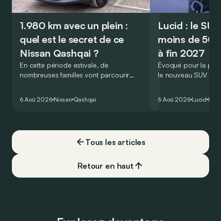
1.980 km avec un plein :
Lucid : le SU
quel est le secret de ce
moins de 50.
Nissan Qashqai ?
à fin 2027
En cette période estivale, de
Évoqué pour la prem
nombreuses familles vont parcourir
le nouveau SUV d’e
2.000 km durant leurs vacances.
Lucid devait initialem
Visiblement, en optant pour le Nissan
gamme du constructeu
6 Aoû 2026
Nissan
Qashqai
6 Aoû 2026
Lucid
Élec
Qashqai e-Power, il serait possible de
l’année 2026.
couvrir toute cette distance… sans
devoir chercher la moindre pompe à
carburant, ni borne de recharge. Est-ce
Tous les articles
vrai ?
Retour en haut