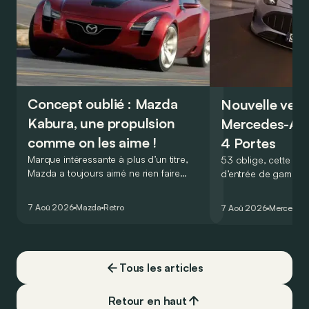
Concept oublié : Mazda
Nouvelle vers
Kabura, une propulsion
Mercedes-A
comme on les aime !
4 Portes
Marque intéressante à plus d’un titre,
53 oblige, cette nou
Mazda a toujours aimé ne rien faire
d’entrée de gamme
comme les autres. Ce concept présenté
GT Coupé 4 Portes 
au salon de Détroit en 2006 le prouve
un six-cylindre en li
7 Aoû 2026
Mazda
Retro
7 Aoû 2026
Mercedes
de la plus belle des manières…
moins…
Tous les articles
Retour en haut