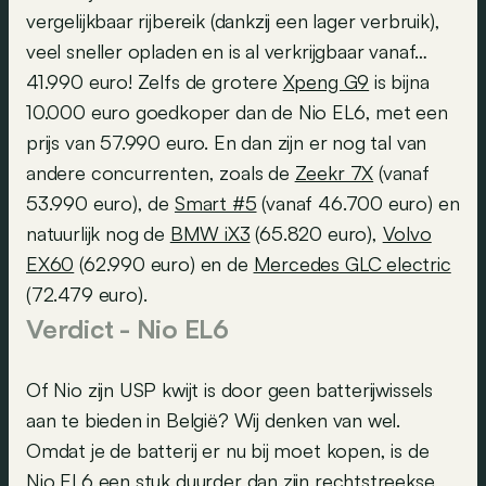
vergelijkbaar rijbereik (dankzij een lager verbruik),
veel sneller opladen en is al verkrijgbaar vanaf…
41.990 euro! Zelfs de grotere
Xpeng G9
is bijna
10.000 euro goedkoper dan de Nio EL6, met een
prijs van 57.990 euro. En dan zijn er nog tal van
andere concurrenten, zoals de
Zeekr 7X
(vanaf
53.990 euro), de
Smart #5
(vanaf 46.700 euro) en
natuurlijk nog de
BMW iX3
(65.820 euro),
Volvo
EX60
(62.990 euro) en de
Mercedes GLC electric
(72.479 euro).
Verdict - Nio EL6
Of Nio zijn USP kwijt is door geen batterijwissels
aan te bieden in België? Wij denken van wel.
Omdat je de batterij er nu bij moet kopen, is de
Nio EL6 een stuk duurder dan zijn rechtstreekse