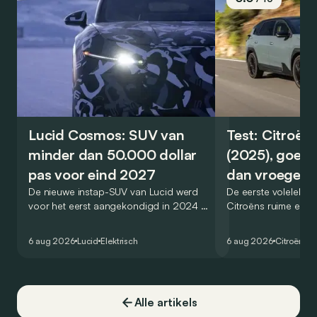
Lucid Cosmos: SUV van
Test: Citroën
minder dan 50.000 dollar
(2025), goed
pas voor eind 2027
dan vroeger
De nieuwe instap-SUV van Lucid werd
De eerste volelektri
voor het eerst aangekondigd in 2024 en
Citroëns ruime en 
zou oorspronkelijk nog voor eind 2026
moet de kwaliteiten
het gamma van de Amerikaanse
naar het elektrische 
6 aug 2026
Lucid
Elektrisch
6 aug 2026
Citroën
C5
constructeur vervoegen.
dat ook gelukt?
Alle artikels