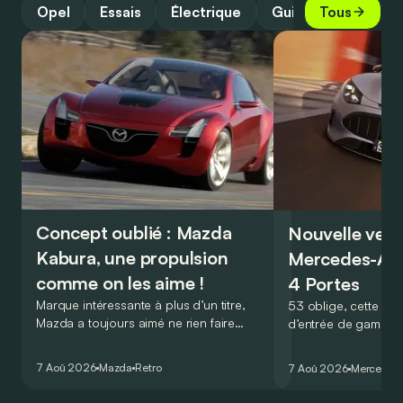
Opel
Essais
Électrique
Guide
Tous
Concept oublié : Mazda
Nouvelle vers
Kabura, une propulsion
Mercedes-A
comme on les aime !
4 Portes
Marque intéressante à plus d’un titre,
53 oblige, cette nou
Mazda a toujours aimé ne rien faire
d’entrée de gamme
comme les autres. Ce concept présenté
GT Coupé 4 Portes 
au salon de Détroit en 2006 le prouve
un six-cylindre en li
7 Aoû 2026
Mazda
Retro
7 Aoû 2026
Mercedes
de la plus belle des manières…
moins…