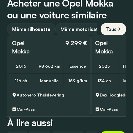
Acheter une Opel Mokka
ou une voiture similaire
Même silhouette
Même motorisation
Tous
Opel
9 299 €
Opel
Mokka
Mokka
2016
98 662 km
Essence
2025
11 0
116 ch
Manuelle
159 g/km
134 ch
Manu
Autohero
Thuislevering
Dex
Hooglede
Car-Pass
Car-Pass
À lire aussi