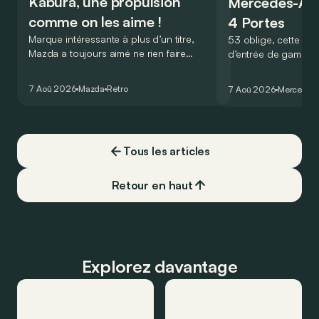
Kabura, une propulsion
Mercedes-A
comme on les aime !
4 Portes
Marque intéressante à plus d’un titre,
53 oblige, cette nou
Mazda a toujours aimé ne rien faire
d’entrée de gamme
comme les autres. Ce concept présenté
GT Coupé 4 Portes 
au salon de Détroit en 2006 le prouve
un six-cylindre en li
7 Aoû 2026
Mazda
Retro
7 Aoû 2026
Mercedes
de la plus belle des manières…
moins…
Tous les articles
Retour en haut
Explorez davantage