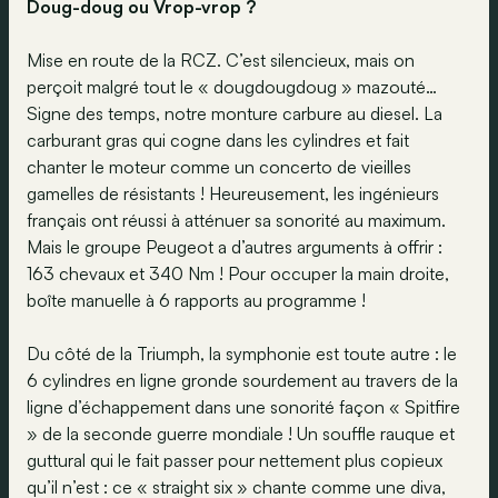
Doug-doug ou Vrop-vrop ?
Mise en route de la RCZ. C’est silencieux, mais on
perçoit malgré tout le « dougdougdoug » mazouté…
Signe des temps, notre monture carbure au diesel. La
carburant gras qui cogne dans les cylindres et fait
chanter le moteur comme un concerto de vieilles
gamelles de résistants ! Heureusement, les ingénieurs
français ont réussi à atténuer sa sonorité au maximum.
Mais le groupe Peugeot a d’autres arguments à offrir :
163 chevaux et 340 Nm ! Pour occuper la main droite,
boîte manuelle à 6 rapports au programme !
Du côté de la Triumph, la symphonie est toute autre : le
6 cylindres en ligne gronde sourdement au travers de la
ligne d’échappement dans une sonorité façon « Spitfire
» de la seconde guerre mondiale ! Un souffle rauque et
guttural qui le fait passer pour nettement plus copieux
qu’il n’est : ce « straight six » chante comme une diva,