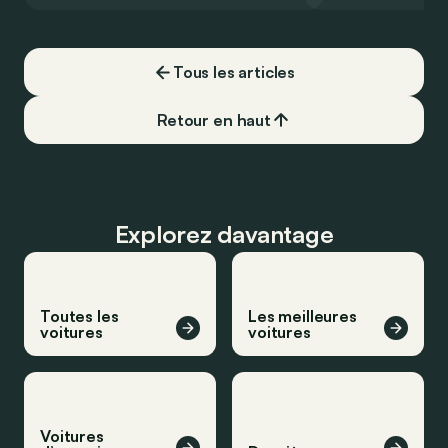
couvrir toute cette distance… sans
devoir chercher la moindre pompe à
carburant, ni borne de recharge. Est-ce
Tous les articles
vrai ?
Retour en haut
Explorez davantage
Toutes les
Les meilleures
voitures
voitures
Voitures