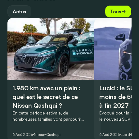
Actus
Tous
1.980 km avec un plein :
Lucid : le SU
quel est le secret de ce
moins de 50.
Nissan Qashqai ?
à fin 2027
En cette période estivale, de
Évoqué pour la prem
nombreuses familles vont parcourir
le nouveau SUV d’e
2.000 km durant leurs vacances.
Lucid devait initialem
Visiblement, en optant pour le Nissan
gamme du constructeu
6 Aoû 2026
Nissan
Qashqai
6 Aoû 2026
Lucid
Élec
Qashqai e-Power, il serait possible de
l’année 2026.