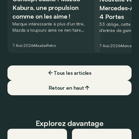
Kabura, une propulsion
Mercedes-A
comme on les aime !
4 Portes
Marque intéressante à plus d’un titre,
53 oblige, cette nou
Mazda a toujours aimé ne rien faire
d’entrée de gamme
comme les autres. Ce concept présenté
GT Coupé 4 Portes 
au salon de Détroit en 2006 le prouve
un six-cylindre en li
7 Aoû 2026
Mazda
Retro
7 Aoû 2026
Mercedes
de la plus belle des manières…
moins…
Tous les articles
Retour en haut
Explorez davantage