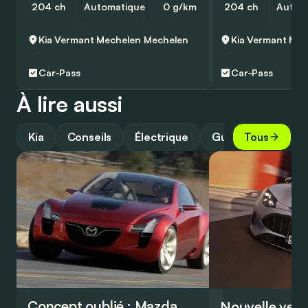
204 ch
Automatique
0 g/km
204 ch
Autom
Kia Vermant Mechelen
Mechelen
Kia Vermant Mec
Car-Pass
Car-Pass
À lire aussi
Kia
Conseils
Électrique
Guide
Tous
Concept oublié : Mazda
Nouvelle vers