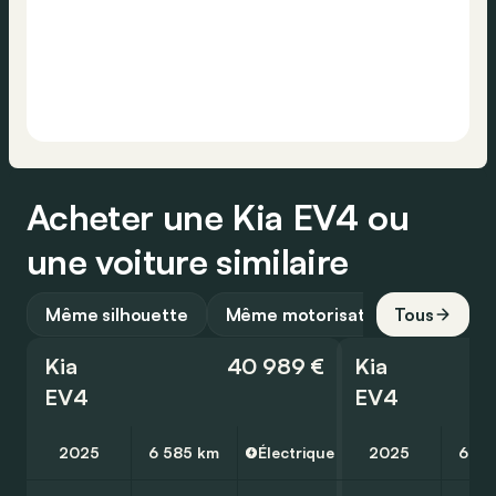
Acheter une Kia EV4 ou
une voiture similaire
Même silhouette
Même motorisation
Tous
Kia
40 989 €
Kia
EV4
EV4
2025
6 585 km
Électrique
2025
6 09