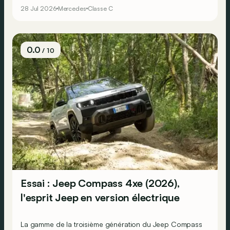
aussi, plus classiquement, les qualités reconnues de ses
28 Jul 2026
Mercedes
Classe C
devancières ?
0.0
/ 10
Essai : Jeep Compass 4xe (2026),
l'esprit Jeep en version électrique
La gamme de la troisième génération du Jeep Compass