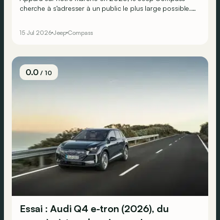
cherche à s’adresser à un public le plus large possible.
Pour ce faire, outre les versions à hybridation légère et
un vaste choix de motorisations 100% électriques, il
15 Jul 2026
Jeep
Compass
propose maintenant une nouvelle version hybride
rechargeable plutôt pertinente.
0.0
/ 10
Essai : Audi Q4 e-tron (2026), du