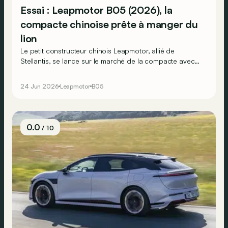
Essai : Leapmotor B05 (2026), la
compacte chinoise prête à manger du
lion
Le petit constructeur chinois Leapmotor, allié de
Stellantis, se lance sur le marché de la compacte avec
cette B05. Sur papier, elle a de quoi faire peur aux
Peugeot 308 électriques et compagnie. Et dans la
24 Jun 2026
Leapmotor
B05
réalité ?
0.0
/ 10