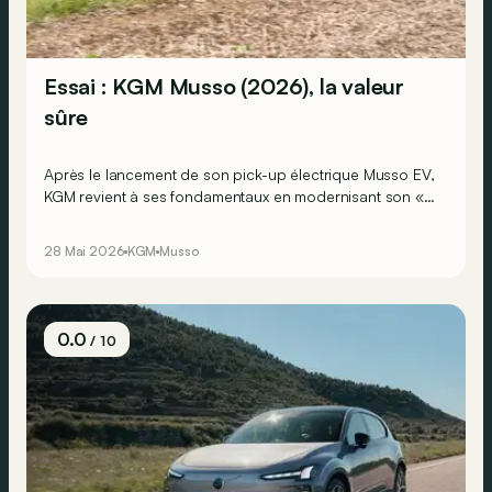
Essai : KGM Musso (2026), la valeur
sûre
Après le lancement de son pick-up électrique Musso EV,
KGM revient à ses fondamentaux en modernisant son «
vrai » pick-up diesel : le Musso. Il nous revient
transfiguré pour 2026, tant en version courte qu’en
28 Mai 2026
KGM
Musso
variante longue Grand Musso.
0.0
/ 10