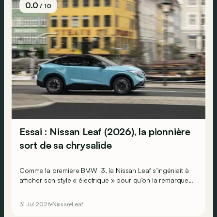
0.0
/ 10
Essai : Nissan Leaf (2026), la pionnière
sort de sa chrysalide
Comme la première BMW i3, la Nissan Leaf s’ingéniait à
afficher son style « électrique » pour qu’on la remarque.
Aujourd’hui, la pionnière revient avec une nouvelle
mission : ne plus seulement se faire remarquer, mais…
31 Jul 2026
Nissan
Leaf
aussi séduire !