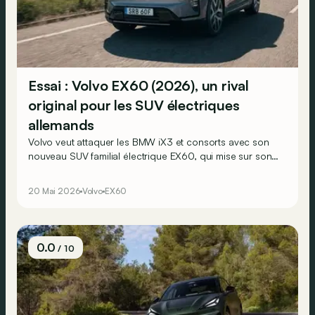
Essai : Volvo EX60 (2026), un rival
original pour les SUV électriques
allemands
Volvo veut attaquer les BMW iX3 et consorts avec son
nouveau SUV familial électrique EX60, qui mise sur son
ambiance zen et originale typiquement scandinave.
Voyons si l’on vit si bien que ça à bord...
20 Mai 2026
Volvo
EX60
0.0
/ 10