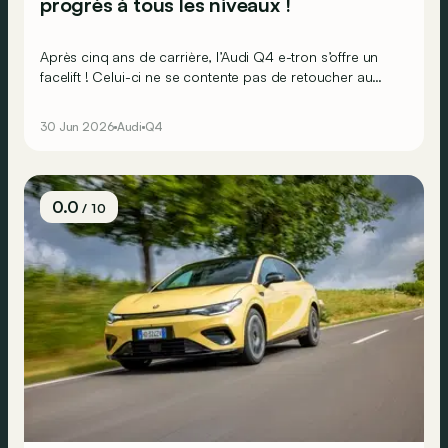
progrès à tous les niveaux !
Après cinq ans de carrière, l’Audi Q4 e-tron s’offre un
facelift ! Celui-ci ne se contente pas de retoucher au
style : il s’attaque surtout à l’habitacle, ainsi qu’à la
technique ! Reste à savoir si cette évolution est suffisante
30 Jun 2026
Audi
Q4
pour faire face à une concurrence toujours plus
affûtée…
0.0
/ 10