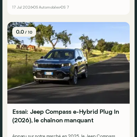
public. On le teste en versions électrique et
17 Jul 2026
DS Automobiles
DS 7
microhybride.
0.0
/ 10
Essai: Jeep Compass e-Hybrid Plug In
(2026), le chaînon manquant
Apparu sur notre marché en 2025, le Jeep Compass