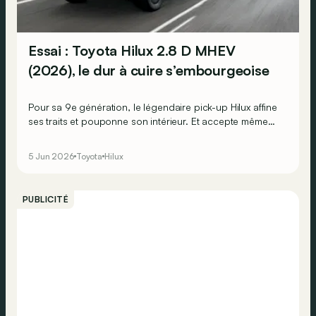
Essai : Toyota Hilux 2.8 D MHEV
(2026), le dur à cuire s’embourgeoise
Pour sa 9e génération, le légendaire pick-up Hilux affine
ses traits et pouponne son intérieur. Et accepte même
de se décliner en version électrique ! Mais reste-t-il
toujours un dur à cuire ? On le teste ici dans sa version
5 Jun 2026
Toyota
Hilux
diesel microhybride (MHEV) pour le savoir.
PUBLICITÉ