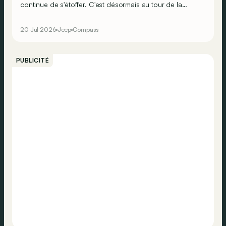
continue de s'étoffer. C'est désormais au tour de la
nouvelle Compass 4xe, la déclinaison 100 % électrique
la plus performante et la plus aventurière, de rejoindre le
20 Jul 2026
Jeep
Compass
catalogue.
PUBLICITÉ